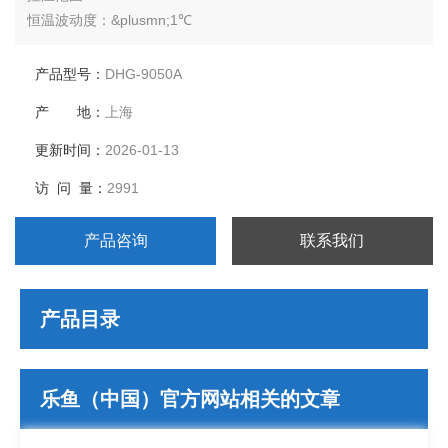
恒温波动度：&plusmn;1℃
温度分辨率：0.1℃
输出功率：1100W
产品型号：
DHG-9050A
工作室尺寸：420*350*390
产 地：
上海
外形尺寸：705*610*530
公称容积：50L
更新时间：
2026-01-13
载物托架（标配）：2块
访 问 量：
2991
定时范围：1-9999分钟
产品咨询
联系我们
产品目录
乐鱼（中国）官方网站相关的文章