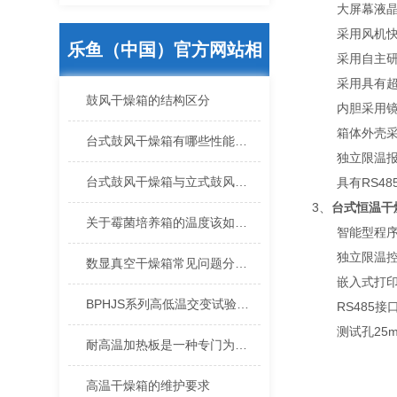
大屏幕液晶显
采用风机快慢
乐鱼（中国）官方网站相
采用自主研制
采用具有超温
鼓风干燥箱的结构区分
关的文章
内胆采用镜面
箱体外壳采用
台式鼓风干燥箱有哪些性能参数重要？
独立限温报警
台式鼓风干燥箱与立式鼓风干燥箱，有什么区别
具有RS48
3、
台式恒温干
关于霉菌培养箱的温度该如何设置
智能型程序控制
独立限温控制器
数显真空干燥箱常见问题分析与解决方案
嵌入式打印机—
BPHJS系列高低温交变试验箱处理数据的方便性体现在哪
RS485接口
测试孔25mm/
耐高温加热板是一种专门为高温环境下物体加热而设计的设备
高温干燥箱的维护要求