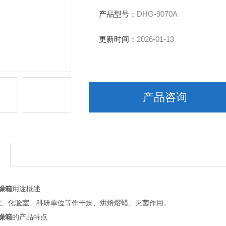
输出功率：1550W
工作室尺寸：450*400*450
产品型号：
DHG-9070A
外形尺寸：735*615*630
公称容积：80L
更新时间：
2026-01-13
载物托架（标配）：2块
定时范围：1-9999分钟
产品咨询
燥箱
用途概述
化验室、科研单位等作干燥、烘焙熔蜡、灭菌作用。
燥箱
的产品特点