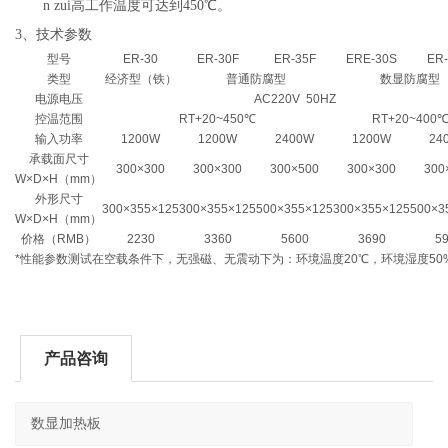
n
zui高工作温度可达到45
0℃。
3、
技术参数
型号
ER-30
ER-30F
ER-35F
ERE-30S
ER
类型
经济型（铁）
普通防腐型
数显防腐型
电源电压
AC220V 50HZ
控温范围
RT+20~450℃
RT+20~400
输入功率
1200W
1200W
2400W
1200W
24
承载面尺寸
300×300
300×300
300×500
300×300
300
W×D×H（mm）
外形尺寸
300×355×125
300×355×125
500×355×125
300×355×125
500×3
W×D×H（mm）
价格（RMB）
2230
3360
5600
3690
5
*性能参数测试在空载条件下，无强磁、无震动下为：环境温度20℃，环境湿度50
产品咨询