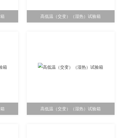
验箱
高低温（交变）（湿热）试验箱
验箱
高低温（交变）（湿热）试验箱