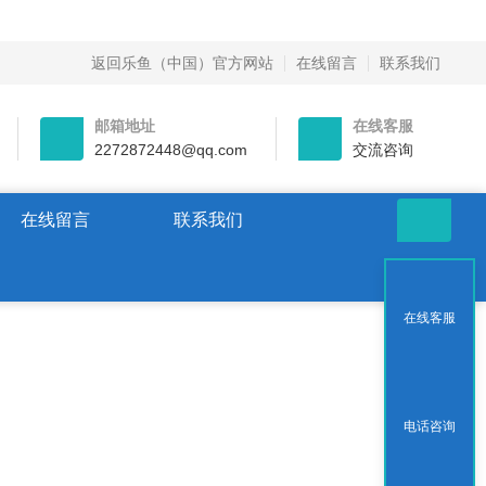
返回乐鱼（中国）官方网站
在线留言
联系我们
邮箱地址
在线客服
2272872448@qq.com
交流咨询
在线留言
联系我们
在线客服
电话咨询