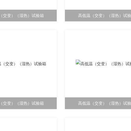
（交变）（湿热）试验箱
高低温（交变）（湿热）试
（交变）（湿热）试验箱
高低温（交变）（湿热）试